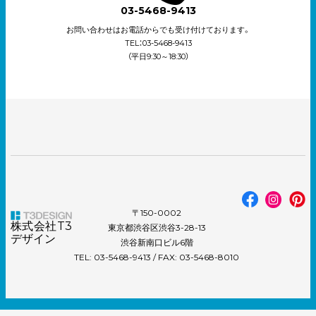
03-5468-9413
お問い合わせはお電話からでも受け付けております。
TEL：03-5468-9413
（平日9:30～18:30）
〒150-0002
株式会社T3
東京都渋谷区渋谷3-28-13
デザイン
渋谷新南口ビル6階
TEL: 03-5468-9413 / FAX: 03-5468-8010
© 2002 T3DESIGN Co.,Ltd.