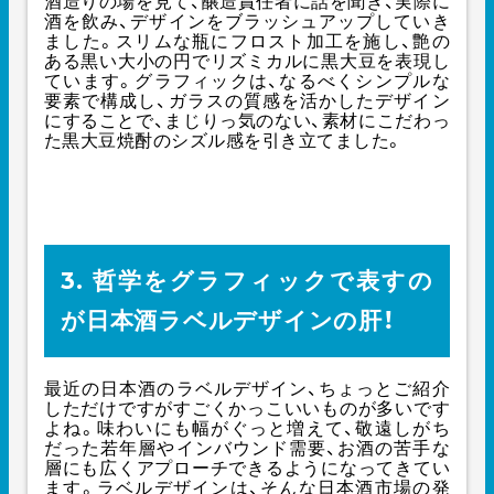
酒造りの場を見て、醸造責任者に話を聞き、実際に
酒を飲み、デザインをブラッシュアップしていき
ました。スリムな瓶にフロスト加工を施し、艶の
ある黒い大小の円でリズミカルに黒大豆を表現し
ています。グラフィックは、なるべくシンプルな
要素で構成し、ガラスの質感を活かしたデザイン
にすることで、まじりっ気のない、素材にこだわっ
た黒大豆焼酎のシズル感を引き立てました。
3. 哲学をグラフィックで表すの
が日本酒ラベルデザインの肝！
最近の日本酒のラベルデザイン、ちょっとご紹介
しただけですがすごくかっこいいものが多いです
よね。味わいにも幅がぐっと増えて、敬遠しがち
だった若年層やインバウンド需要、お酒の苦手な
層にも広くアプローチできるようになってきてい
ます。ラベルデザインは、そんな日本酒市場の発