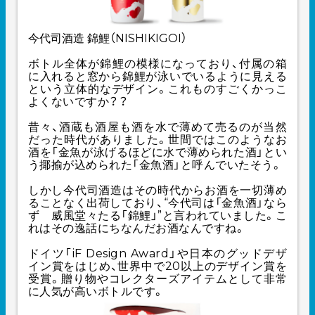
今代司酒造 錦鯉（NISHIKIGOI）
ボトル全体が錦鯉の模様になっており、付属の箱
に入れると窓から錦鯉が泳いでいるように見える
という立体的なデザイン。これものすごくかっこ
よくないですか？？
昔々、酒蔵も酒屋も酒を水で薄めて売るのが当然
だった時代がありました。世間ではこのようなお
酒を「金魚が泳げるほどに水で薄められた酒」とい
う揶揄が込められた「金魚酒」と呼んでいたそう。
しかし今代司酒造はその時代からお酒を一切薄め
ることなく出荷しており、“今代司は「金魚酒」なら
ず 威風堂々たる「錦鯉」”と言われていました。こ
れはその逸話にちなんだお酒なんですね。
ドイツ「iF Design Award」や日本のグッドデザ
イン賞をはじめ、世界中で20以上のデザイン賞を
受賞。贈り物やコレクターズアイテムとして非常
に人気が高いボトルです。