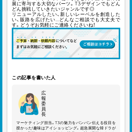
展に寄与する大切なパーツ。T3デザインでもどん
どん挑戦していきたいジャンルです◎
リニューアルしたい、新しいレーベルを創造した
い、販路を広げたい…どんなご相談でも大丈夫で
す。どうぞお気軽にご連絡くださいね！
この記事を書いた人
広
報
委
員
長
マーケティング担当。T3の魅力をバンバン伝える役目を
授かった!趣味はアイショッピング。超急展開な韓ドラが