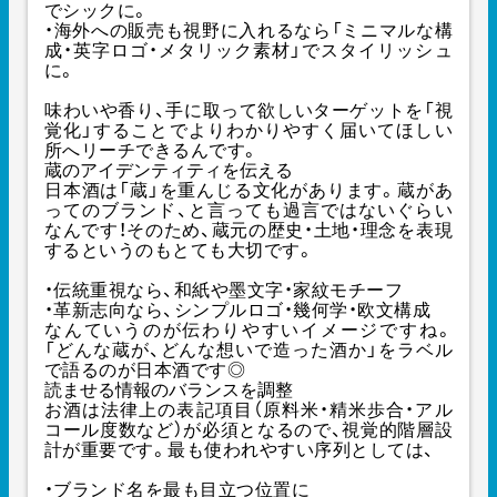
でシックに。
・海外への販売も視野に入れるなら「ミニマルな構
成・英字ロゴ・メタリック素材」でスタイリッシュ
に。
味わいや香り、手に取って欲しいターゲットを「視
覚化」することでよりわかりやすく届いてほしい
所へリーチできるんです。
蔵のアイデンティティを伝える
日本酒は「蔵」を重んじる文化があります。蔵があ
ってのブランド、と言っても過言ではないぐらい
なんです！そのため、蔵元の歴史・土地・理念を表現
するというのもとても大切です。
・伝統重視なら、和紙や墨文字・家紋モチーフ
・革新志向なら、シンプルロゴ・幾何学・欧文構成
なんていうのが伝わりやすいイメージですね。
「どんな蔵が、どんな想いで造った酒か」をラベル
で語るのが日本酒です◎
読ませる情報のバランスを調整
お酒は法律上の表記項目（原料米・精米歩合・アル
コール度数など）が必須となるので、視覚的階層設
計が重要です。最も使われやすい序列としては、
・ブランド名を最も目立つ位置に