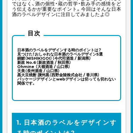
ではなく、酒の個性・蔵の哲学・飲み手の感情をど
う伝えるかが重要なポイント。今回はそんな日本
酒のラベルデザインに注目してみましたよ◎
目次
日本酒のラベルをデザインする時のポイントは？
見つけた！おしゃれな日本酒のラベルデザイン5選
錦鯉（NISHIKIGOI）（今代司酒造 / 新潟県）
新政 No.6（新政酒造 / 秋田県）
Ohmine （大嶺酒造 / 山口県）
天美（長州酒造 / 山口県）
黒大豆焼酎 讃州黒（西野金陵株式会社 / 香川県）
パッケージデザインとwebデザインは切っても切れない
関係です。
1. 日本酒のラベルをデザインす