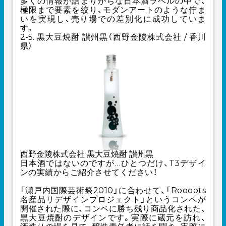
多くの情報が詰まりがちな日本酒ラベルの中で、
極限まで要素を絞り、モダンアートのような佇ま
いを実現し、売り場での差別化に成功していま
す。
2-5. 黒大豆焼酎 讃州黒（西野金陵株式会社 / 香川
県）
西野金陵株式会社 黒大豆焼酎 讃州黒
日本酒ではないのですが…ひとつだけ、T3デザイ
ンの実績からご紹介させてください！
「瀬戸内国際芸術祭2010」に合わせて、「Roooots
名産品リデザインプロジェクト」というコンペが
開催された際に、コンペに勝ち残り商品化された、
黒大豆焼酎のデザインです。実際に蔵元を訪れ、