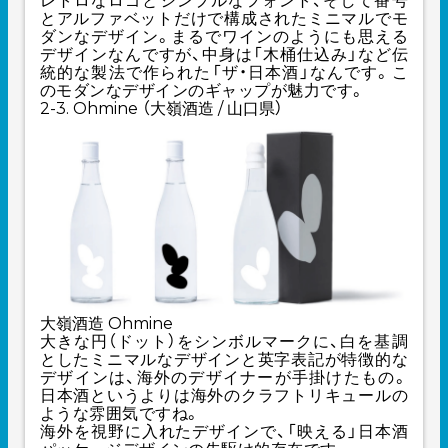
レトロなロゴとシンプルなフォント、そして番号
とアルファベットだけで構成されたミニマルでモ
ダンなデザイン。まるでワインのようにも思える
デザインなんですが、中身は「木桶仕込み」など伝
統的な製法で作られた「ザ・日本酒」なんです。こ
のモダンなデザインのギャップが魅力です。
2-3. Ohmine （大嶺酒造 / 山口県）
大嶺酒造 Ohmine
大きな円（ドット）をシンボルマークに、白を基調
としたミニマルなデザインと英字表記が特徴的な
デザインは、海外のデザイナーが手掛けたもの。
日本酒というよりは海外のクラフトリキュールの
ような雰囲気ですね。
海外を視野に入れたデザインで、「映える」日本酒