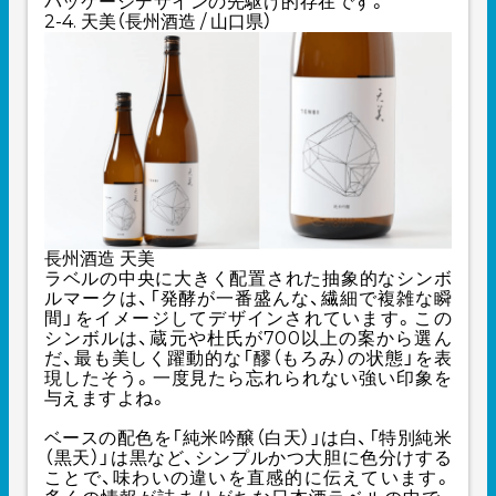
パッケージデザインの先駆け的存在です。
2-4. 天美（長州酒造 / 山口県）
長州酒造 天美
ラベルの中央に大きく配置された抽象的なシンボ
ルマークは、「発酵が一番盛んな、繊細で複雑な瞬
間」をイメージしてデザインされています。この
シンボルは、蔵元や杜氏が700以上の案から選ん
だ、最も美しく躍動的な「醪（もろみ）の状態」を表
現したそう。一度見たら忘れられない強い印象を
与えますよね。
ベースの配色を「純米吟醸（白天）」は白、「特別純米
（黒天）」は黒など、シンプルかつ大胆に色分けする
ことで、味わいの違いを直感的に伝えています。