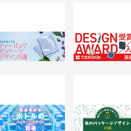
紅茶・緑茶・フレーバーティ…日々のお
【T3デザインが受賞しました】
ともの【ティーバッグ】パッケージデザ
ン関連アワード受賞歴を大特集！
イン5選
2024.12.20
事例
024.12.24
知識 / ノウハウ
生活を彩る【ボトル】のパッケージデザ
機能性と個性が映える！【瓶】の
イン10選
ージデザイン10選
024.11.28
事例
2024.11.26
事例