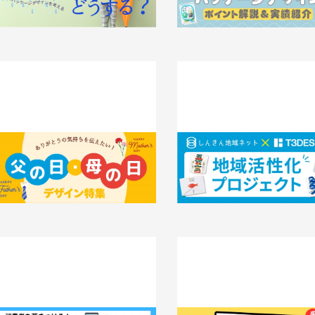
025.06.20
知識 / ノウハウ
2025.05.26
事例
「ありがとう」の気持ちを伝えたい！母
【アワード受賞】しんきん地域創
の日・父の日デザイン特集
トワーク×T3デザインの協同に
域活性化プロジェクト
025.05.16
知識 / ノウハウ
2025.05.12
インタビュー