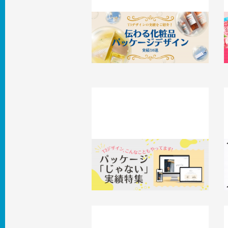
「伝わる」化粧品パッケージデザイン実
績10選！ | デザイン作成依頼はT3デ
ザイン
2025.03.24
事例
2
パッケージ「じゃない」実績特集〜T3
デザイン、こんなこともやってます！
2025.02.18
事例
2