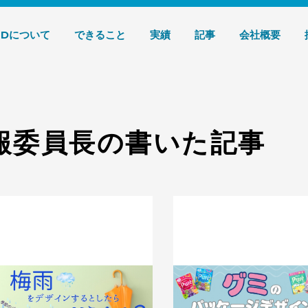
デザイン 株式会社T3デザイン
3Dについて
できること
実績
記事
会社概要
広報委員長の書いた記事
梅雨をデザインするとしたらどうす
グミのパッケージデザイン、ポ
る？季節のパッケージデザインを考え
は？T3デザインの実績もご紹
る。
す