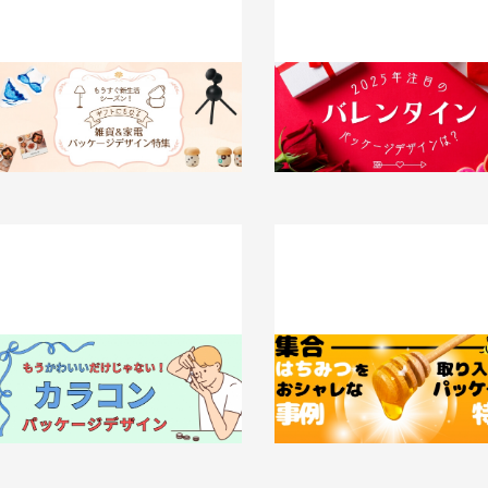
もうすぐ新生活シーズン！ギフトにも
2025年注目のバレンタインパ
なる雑貨&家電パッケージデザイン特
ジデザインは？
集！
2025.01.10
知識 / ノウハウ
025.01.22
事例
もう「かわいい」だけじゃない！【カラ
集合！【ハチミツ】を取り入れた
コン】パッケージデザインを探る。
れなパッケージデザイン
024.12.25
事例
2024.12.24
事例