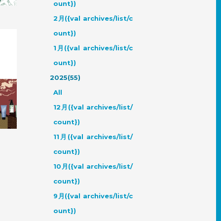
ount})
2月({val archives/list/c
ount})
1月({val archives/list/c
ount})
2025(55)
和モダ
All
12月({val archives/list/
count})
11月({val archives/list/
count})
10月({val archives/list/
count})
9月({val archives/list/c
ount})