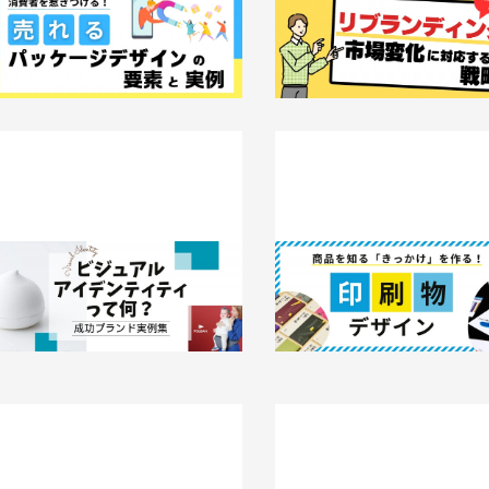
消費者を惹きつける！売れるパッケー
リブランディング成功事例4選
ジデザインの要素と実例
変化に対応する戦略
025.04.30
事例
2025.04.25
事例
ビジュアルアイデンティティって何？
商品を知る「きっかけ」を作る！
成功ブランド実例集 | デザイン作成依
デザイン実績10選 | デザイン
頼はT3デザイン
頼はT3デザイン
025.03.28
事例
2025.03.25
事例