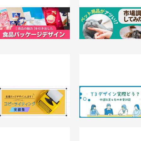
「商品の魅力」を引き出した食品パッケ
ペット用品がアツイ？！市場調
ージデザイン実績10選！ | デザイン作
みた☆彡
成依頼はT3デザイン
2025.02.26
知識 / ノウハウ
025.03.24
事例
言葉だってデザインします！T3デザイ
イラストで魅せる！パッケージ
ンの【コピー】実績集
ンの実績10選
025.02.18
事例
2025.01.28
事例