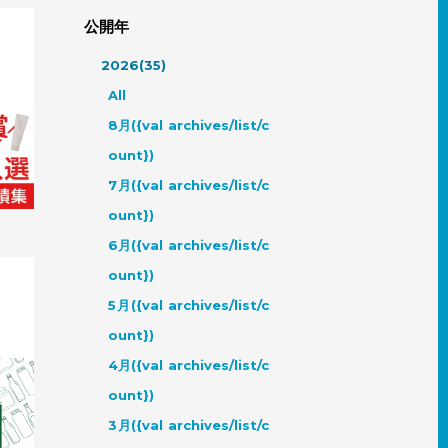
公開年
2026(35)
All
8月({val archives/list/c
デザイ
ount})
7月({val archives/list/c
ount})
6月({val archives/list/c
ount})
5月({val archives/list/c
ount})
4月({val archives/list/c
パッケ
ount})
3月({val archives/list/c