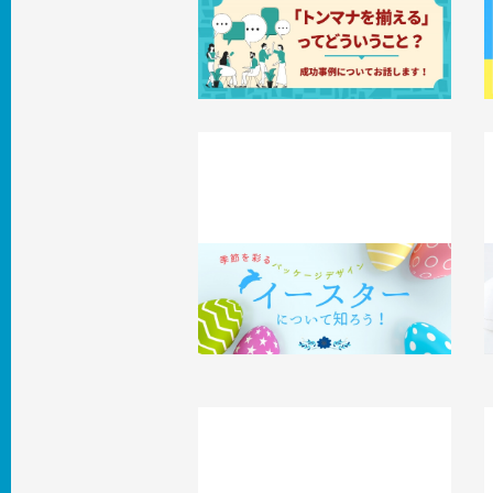
「トンマナを揃える」ってどういうこ
と？成功事例についてお話します。
2025.05.08
事例
2
季節を彩るパッケージデザイン【イー
スター】について知ろう！
2025.04.21
知識 / ノウハウ
2