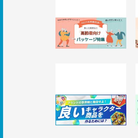
いよいよ到来「2025年問題」！高齢者
向けパッケージ特集
2025.01.27
知識 / ノウハウ
2
ブランドの世界観と融合せよ！良いキ
ャラクターコラボ商品を作るために
は？
2
2024.12.26
事例