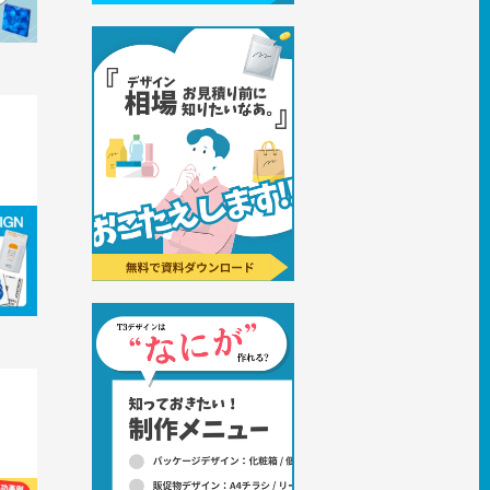
生ネッ
よる地