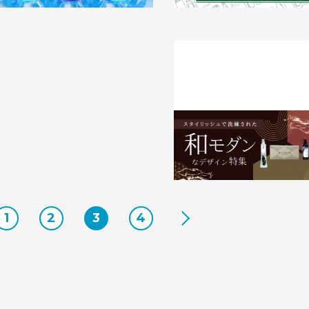
スタイリッシュで洗練された【
ン】なパッケージデザイン10選
2024.10.31
事例
1
2
3
4