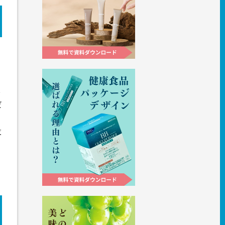
イ
だ
設