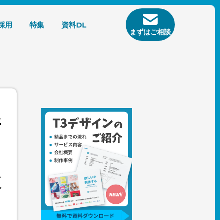
採用
特集
資料DL
まずはご相談
新
ン
検