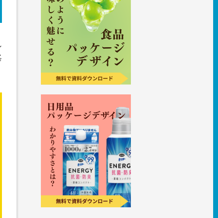
れ
ュ
ザ