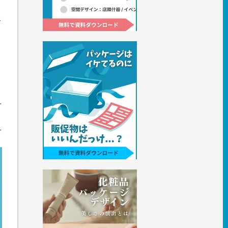
ド
す
T