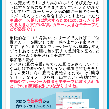
な販売方式です。腰の高さのものやそびえたつよ
うに大きなものなどさまざまですが、ふたや扉が
ついていて、ユーザーと商品の間に一種のシール
ドが一枚入っている場合も多いですよね。そんな
冷凍ケース越しに訴求するためには、はっきり見
える大きな文字や写真、カラー、大きなモチーフな
どが必要です。
象徴的なロゴの考案や、シリーズであればロゴ位
置とカラーを固定して統一感を出すのも良さそう
です。また、期間限定フレーバーなら、構成は変え
ずともあえて大胆に色を変えて差別化を図る、と
いうのもよく採用される手法です。
季節感の表現
アイスは夏の定番。もちろん夏にふさわしいよう
な涼しげで爽やかなデザインが購買意欲をそそり
ます。反対に冬に販売を促進するためには、濃厚
でリッチなイメージを押し出すことが有効です。
季節やフレーバーの特徴をモチーフに取り入れる
と、それも購買動機につながりますね。