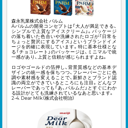
森永乳業株式会社 パルム
Aパルムの開発コンセプトは「大人が満足できる、
シンプルで上質なアイスクリーム」。パッケージ
の落ち着いた色合いや洗練されたロゴが「日常を
ちょっと贅沢にするアイス」というブランドイメ
ージを的確に表現しています。特に基本仕様とな
る「チョコレート」のパッケージは、ミニマルで統
一感があり、上質と信頼が感じられますよね。
ロゴやゴールドの箔押し、背景質感などの基本デ
ザインの統一感を保ちつつ、フレーバーごとに色
調や素材感を変えることで、新鮮さとブランド認
識の両立ができているところにも注目。どんなフ
レーバーであっても「あ、パルムだ」とすぐにわか
る設計がとても洗練されているなあと思います。
2-4. Dear Milk（株式会社明治）