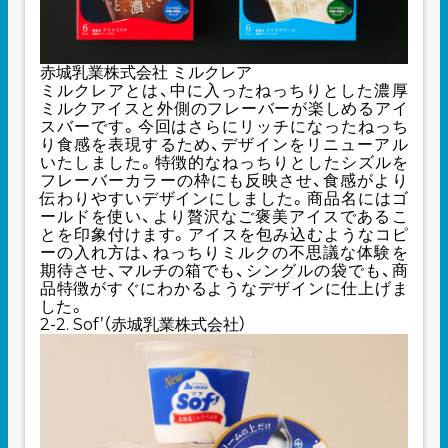
赤城乳業株式会社 ミルクレア
ミルクレアとは、中に入ったねっちりとした濃厚
ミルクアイスと外側のフレーバーが楽しめるアイ
スバーです。今回はさらにリッチになったねっち
り食感を表現するため、デザインをリニューアル
いたしました。特徴的なねっちりとしたシズルを
フレーバーカラーの枠にも反映させ、食感がより
伝わりやすいデザインにしました。商品名にはゴ
ールドを使い、より贅沢なご褒美アイスであるこ
とを印象付けます。アイスを包み込むようなコピ
ーの入れ方は、ねっちりミルクの不思議な体験を
期待させ、マルチの箱でも、シングルの袋でも、商
品特徴がすぐにわかるようなデザインに仕上げま
した。
2-2. Sof’（赤城乳業株式会社）