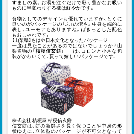
すましの素。お湯を注ぐだけで彩り豊かなお吸い
ものに早変わりする様は鮮やかです。
食物としてのデザインも優れていますが、とくに
良いのがパッケージの「ふ」の潔さ。中身を端的に
表し、ユーモアもありますね。ぱきっとした配色
もおしゃれです。
【山梨県】もはや日本文化となったパッケージ
一度は見たことがあるのではないでしょうか？山
梨名物の
「桔梗信玄餅」
は、コロンと小さな包
装がかわいくて、貰って嬉しいパッケージです。
株式会社 桔梗屋 桔梗信玄餅
信玄餅は、餅の新鮮さを長く保つことや中身の形
状ゆえに、立体型のパッケージが不可欠となって