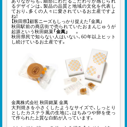
ありながらも、細部にわたるこだわりが感じられ
るデザインは、製品の品質と地域の文化を代表し
ており、多くの人々に愛されているお土産ですよ
ね！
【秋田県】顧客ニーズもしっかり捉えた「金萬」
秋田駅前の商店街で売られていたおまんじゅうが
起源という秋田銘菓
「金萬」
。
秋田県民で知らない人はいない、60年以上ヒット
し続けているお土産です。
金萬株式会社 秋田銘菓 金萬
大判焼きを小さくしたようなサイズで、しっとり
としたカステラ風の生地に、はちみつや卵を使っ
て作られた上質な白餡が入っています。