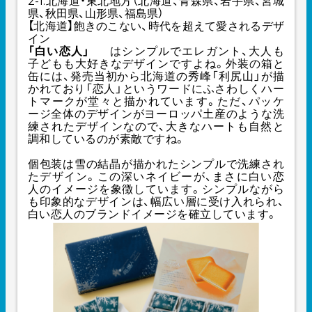
2-1.北海道・東北地方（北海道、青森県、岩手県、宮城
県、秋田県、山形県、福島県）
【北海道】飽きのこない、時代を超えて愛されるデザ
イン
「白い恋人」
はシンプルでエレガント、大人も
子どもも大好きなデザインですよね。外装の箱と
缶には、発売当初から北海道の秀峰「利尻山」が描
かれており「恋人」というワードにふさわしくハー
トマークが堂々と描かれています。ただ、パッケ
ージ全体のデザインがヨーロッパ土産のような洗
練されたデザインなので、大きなハートも自然と
調和しているのが素敵ですね。
個包装は雪の結晶が描かれたシンプルで洗練され
たデザイン。この深いネイビーが、まさに白い恋
人のイメージを象徴しています。シンプルながら
も印象的なデザインは、幅広い層に受け入れられ、
白い恋人のブランドイメージを確立しています。