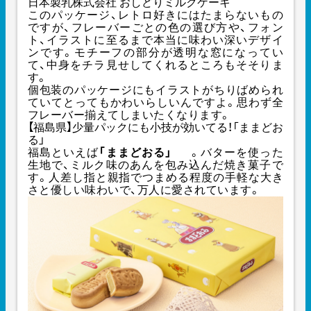
日本製乳株式会社 おしどりミルクケーキ
このパッケージ、レトロ好きにはたまらないもの
ですが、フレーバーごとの色の選び方や、フォン
ト、イラストに至るまで本当に味わい深いデザイ
ンです。モチーフの部分が透明な窓になってい
て、中身をチラ見せしてくれるところもそそりま
す。
個包装のパッケージにもイラストがちりばめられ
ていてとってもかわいらしいんですよ。思わず全
フレーバー揃えてしまいたくなります。
【福島県】少量パックにも小技が効いてる！「ままどお
る」
福島といえば
「ままどおる」
。バターを使った
生地で、ミルク味のあんを包み込んだ焼き菓子で
す。人差し指と親指でつまめる程度の手軽な大き
さと優しい味わいで、万人に愛されています。