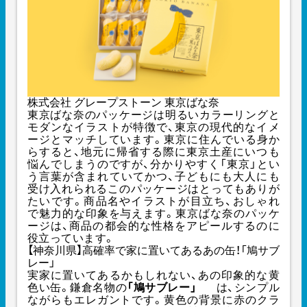
株式会社 グレープストーン 東京ばな奈
東京ばな奈のパッケージは明るいカラーリングと
モダンなイラストが特徴で、東京の現代的なイメ
ージとマッチしています。東京に住んでいる身か
らすると、地元に帰省する際に東京土産にいつも
悩んでしまうのですが、分かりやすく「東京」とい
う言葉が含まれていてかつ、子どもにも大人にも
受け入れられるこのパッケージはとってもありが
たいです。商品名やイラストが目立ち、おしゃれ
で魅力的な印象を与えます。東京ばな奈のパッケ
ージは、商品の都会的な性格をアピールするのに
役立っています。
【神奈川県】高確率で家に置いてあるあの缶！「鳩サブ
レー」
実家に置いてあるかもしれない、あの印象的な黄
色い缶。鎌倉名物の
「鳩サブレー」
は、シンプル
ながらもエレガントです。黄色の背景に赤のクラ