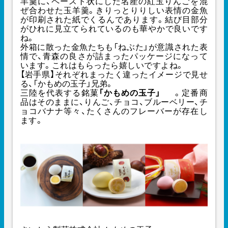
羊羹に、ペースト状にした名産の紅玉りんごを混
ぜ合わせた玉羊羹。きりっとりりしい表情の金魚
が印刷された紙でくるんであります。結び目部分
がひれに見立てられているのも華やかで良いです
ね。
外箱に散った金魚たちも「ねぶた」が意識された表
情で、青森の良さが詰まったパッケージになって
います。これはもらったら嬉しいですよね。
【岩手県】それぞれまったく違ったイメージで見せ
る、「かもめの玉子」兄弟。
三陸を代表する銘菓
「かもめの玉子」
。定番商
品はそのままに、りんご、チョコ、ブルーベリー、チ
ョコバナナ等々、たくさんのフレーバーが存在し
ます。