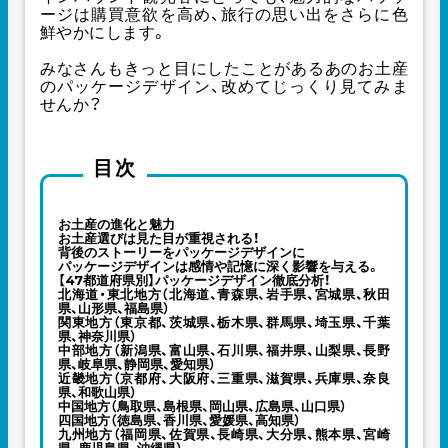
ージは購買意欲を高め、旅行の思い出をさらに色
鮮やかにします。
みなさんもきっと目にしたことがあるあのお土産
のパッケージデザイン、改めてじっくり見てみま
せんか？
目次
お土産の進化と魅力
お土産選びは見た目が重視される！
背後のストーリーをパッケージデザインに
パッケージデザインは感情や記憶に深く影響を与える。
【47都道府県別】パッケージデザイン徹底分析！
北海道・東北地方（北海道、青森県、岩手県、宮城県、秋田
県、山形県、福島県）
関東地方（東京都、茨城県、栃木県、群馬県、埼玉県、千葉
県、神奈川県）
中部地方（新潟県、富山県、石川県、福井県、山梨県、長野
県、岐阜県、静岡県、愛知県）
近畿地方（京都府、大阪府、三重県、滋賀県、兵庫県、奈良
県、和歌山県）
中国地方（鳥取県、島根県、岡山県、広島県、山口県）
四国地方（徳島県、香川県、愛媛県、高知県）
九州地方（福岡県、佐賀県、長崎県、大分県、熊本県、宮崎