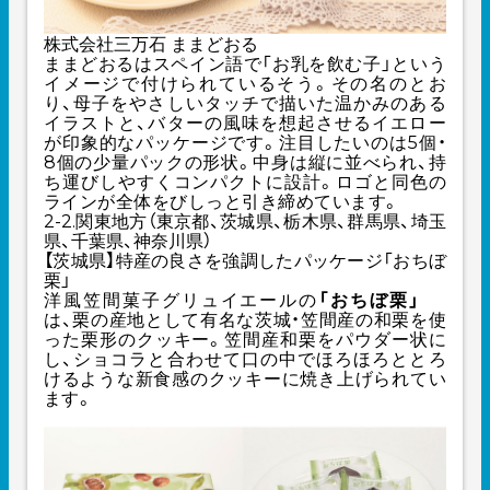
株式会社三万石 ままどおる
ままどおるはスペイン語で「お乳を飲む子」という
イメージで付けられているそう。その名のとお
り、母子をやさしいタッチで描いた温かみのある
イラストと、バターの風味を想起させるイエロー
が印象的なパッケージです。注目したいのは5個・
8個の少量パックの形状。中身は縦に並べられ、持
ち運びしやすくコンパクトに設計。ロゴと同色の
ラインが全体をびしっと引き締めています。
2-2.関東地方（東京都、茨城県、栃木県、群馬県、埼玉
県、千葉県、神奈川県）
【茨城県】特産の良さを強調したパッケージ「おちぼ
栗」
洋風笠間菓子グリュイエールの
「おちぼ栗」
は、栗の産地として有名な茨城・笠間産の和栗を使
った栗形のクッキー。笠間産和栗をパウダー状に
し、ショコラと合わせて口の中でほろほろととろ
けるような新食感のクッキーに焼き上げられてい
ます。