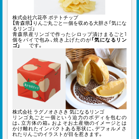
株式会社六花亭 ポテトチップ
【青森県】りんご丸ごと一個を収める大胆さ「気にな
るリンゴ」
青森県産リンゴで作ったシロップ漬けまるごと1
個をパイで包み、焼き上げたのが
「気になるリン
ゴ」
です。
株式会社 ラグノオささき 気になるリンゴ
リンゴ丸ごと一個という迫力のボディを包むの
は、立方体の箱。およそお土産物のイメージとは
かけ離れたインパクトある形状に、デフォルメさ
れたりんごのイラストが目を惹きます。