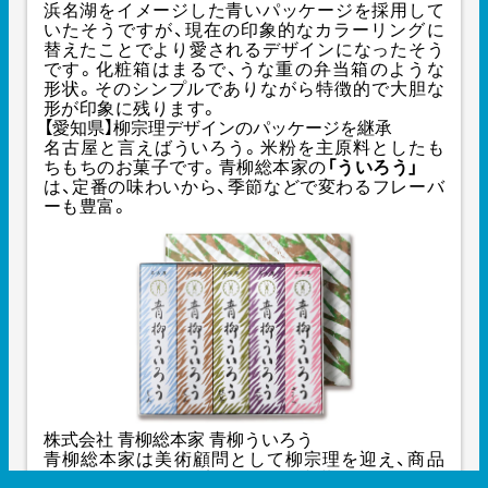
浜名湖をイメージした青いパッケージを採用して
いたそうですが、現在の印象的なカラーリングに
替えたことでより愛されるデザインになったそう
です。化粧箱はまるで、うな重の弁当箱のような
形状。そのシンプルでありながら特徴的で大胆な
形が印象に残ります。
【愛知県】柳宗理デザインのパッケージを継承
名古屋と言えばういろう。米粉を主原料としたも
ちもちのお菓子です。青柳総本家の
「ういろう」
は、定番の味わいから、季節などで変わるフレーバ
ーも豊富。
株式会社 青柳総本家 青柳ういろう
青柳総本家は美術顧問として柳宗理を迎え、商品
のパッケージから、店舗の什器、内装全てのデザイ