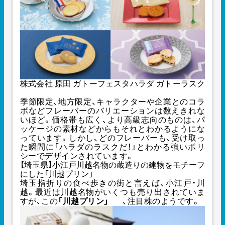
株式会社 原田 ガトーフェスタハラダ ガトーラスク
季節限定、地方限定、キャラクターや企業とのコラ
ボなどフレーバーのバリエーションは数えきれな
いほど。価格帯も広く、より高級志向のものは、パ
ッケージの素材などからもそれとわかるようにな
っています。しかし、どのフレーバーも、受け取っ
た瞬間に「ハラダのラスクだ！」とわかる強いポリ
シーでデザインされています。
【埼玉県】小江戸川越名物の蔵造りの建物をモチーフ
にした「川越プリン」
埼玉指折りの食べ歩きの街と言えば、小江戸・川
越。最近は川越名物がいくつも売り出されていま
すが、この
「川越プリン」
、注目株のようです。