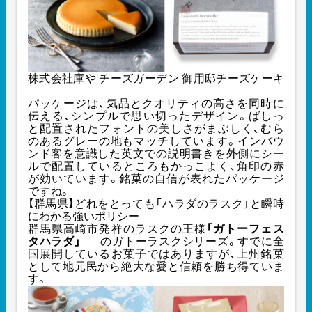
株式会社庫や チーズガーデン 御用邸チーズケーキ
パッケージは、気品とクオリティの高さを同時に
伝える、シンプルで思い切ったデザイン。ばしっ
と配置されたフォントの美しさがまぶしく、むら
のあるグレーの地もマッチしています。インバウ
ンド客を意識した英文での説明書きを外側にシー
ルで配置しているところもかっこよく、角印の赤
が効いています。銘菓の自信が表れたパッケージ
ですね。
【群馬県】どれをとっても「ハラダのラスク」と瞬時
にわかる強いポリシー
群馬県高崎市発祥のラスクの王様
「ガトーフェス
タハラダ」
のガトーラスクシリーズ。すでに全
国展開しているお菓子ではありますが、上州銘菓
として地元民から絶大な愛と信頼を勝ち得ていま
す。