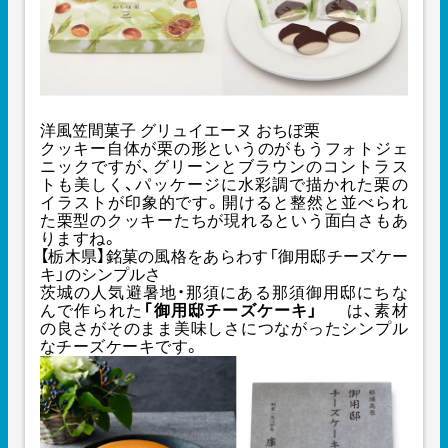
洋風笠間菓子 グリュイエーヌ おちぼ栗
クッキー自体が栗の形というのがもうフォトジェ
ニックですが、グリーンとブラウンのコントラス
トも美しく、パッケージに水彩調で描かれた栗の
イラストが印象的です。開けると整然と並べられ
た栗型のクッキーたちが現れるという面白さもあ
りますね。
【栃木県】銘菓の風格をあらわす「御用邸チーズケー
キ」のシンプルさ
茨城の人気避暑地・那須にある那須御用邸にちな
んで作られた
「御用邸チーズケーキ」
は、素材
の良さがそのまま美味しさにつながったシンプル
なチーズケーキです。