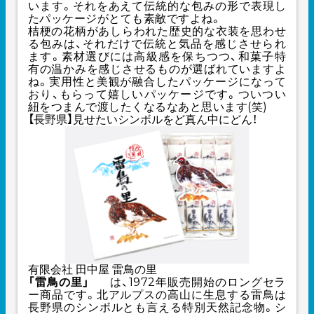
います。それをあえて伝統的な包みの形で表現し
たパッケージがとても素敵ですよね。
桔梗の花柄があしらわれた歴史的な衣装を思わせ
る包みは、それだけで伝統と気品を感じさせられ
ます。素材選びには高級感を保ちつつ、和菓子特
有の温かみを感じさせるものが選ばれていますよ
ね。実用性と美観が融合したパッケージになって
おり、もらって嬉しいパッケージです。ついつい
紐をつまんで渡したくなるなあと思います(笑)
【長野県】見せたいシンボルをど真ん中にどん！
有限会社 田中屋 雷鳥の里
「雷鳥の里」
は、1972年販売開始のロングセラ
ー商品です。北アルプスの高山に生息する雷鳥は
長野県のシンボルとも言える特別天然記念物。シ