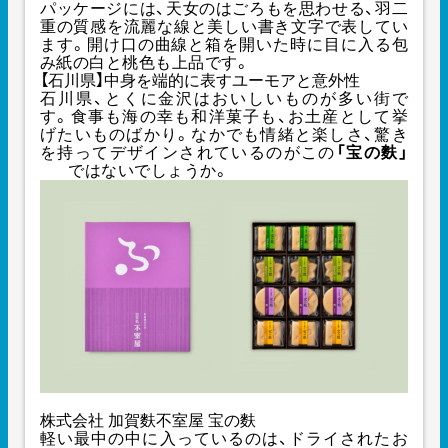
パッケージには、天女のはごろもを思わせる、羽二
重の質感を流麗な線と美しい書き文字で表してい
ます。開け口の曲線と箱を開いた時に目に入る包
み紙の白と桃色も上品です。
【石川県】中身を端的に表すユーモアと意外性
石川県、とくに金沢はおいしいものが多い街で
す。食事も海の幸も和洋菓子も、お土産として挙
げたいものばかり。なかでも情緒と楽しさ、驚き
を持ってデザインされているのがこの
「宝の麩」
ではないでしょうか。
株式会社 加賀麩不室屋 宝の麩
軽い最中の中に入っているのは、ドライされたお