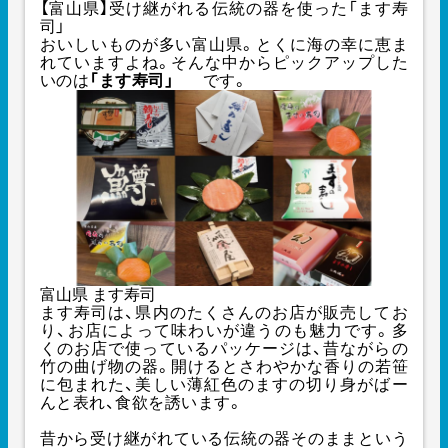
【富山県】受け継がれる伝統の器を使った「ます寿
司」
おいしいものが多い富山県。とくに海の幸に恵ま
れていますよね。そんな中からピックアップした
いのは
「ます寿司」
です。
富山県 ます寿司
ます寿司は、県内のたくさんのお店が販売してお
り、お店によって味わいが違うのも魅力です。多
くのお店で使っているパッケージは、昔ながらの
竹の曲げ物の器。開けるとさわやかな香りの若笹
に包まれた、美しい薄紅色のますの切り身がばー
んと表れ、食欲を誘います。
昔から受け継がれている伝統の器そのままという