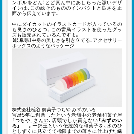
ンボルをどん！とど真ん中にあしらった潔いデザ
インは、この絵そのもののインパクトと良さを正
面から伝えています。
中にダイカットのイラストカードが入っているの
も良さのひとつ。この雷鳥イラストを使ったグッ
ズも販売されているんですよ。
【岐阜県】中身の美しさを引き立てる、アクセサリー
ボックスのようなパッケージ
株式会社槌谷 御菓子つちや みずのいろ
宝暦5年に創業したという老舗中の老舗和菓子屋
「つちや」さんの、店頭でしか買えない
「みずのい
ろ」
。干錦玉という伝統的な和菓子を、水のひ
としずくに見立てて極限までの薄さに仕上げた繊