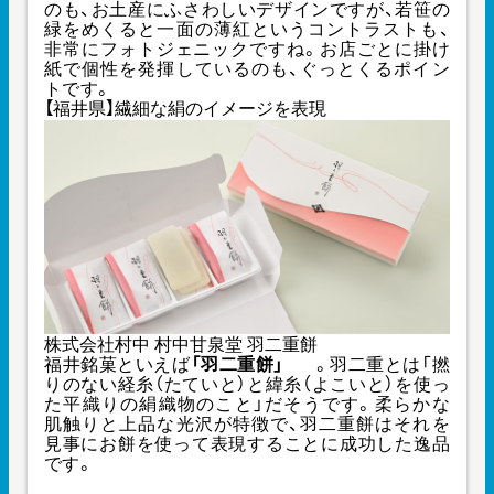
のも、お土産にふさわしいデザインですが、若笹の
緑をめくると一面の薄紅というコントラストも、
非常にフォトジェニックですね。お店ごとに掛け
紙で個性を発揮しているのも、ぐっとくるポイン
トです。
【福井県】繊細な絹のイメージを表現
株式会社村中 村中甘泉堂 羽二重餅
福井銘菓といえば
「羽二重餅」
。羽二重とは「撚
りのない経糸（たていと）と緯糸（よこいと）を使っ
た平織りの絹織物のこと」だそうです。柔らかな
肌触りと上品な光沢が特徴で、羽二重餅はそれを
見事にお餅を使って表現することに成功した逸品
です。