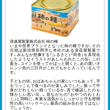
浪速屋製菓株式会社 柿の種
いまや世界ブランドとなった柿の種ですが、その
元祖は新潟県長岡市に本社のある浪花屋製菓で
す。みんなが想像する「ふるさと」「田舎」を具現化
したようなイラストがあしらわれたこの缶。この
蓋を、コインを使ってがばっと開くと、あの濃いオ
レンジ色の三日月がこれでもかと入っているんで
す。
子どもの頃、おばあちゃんの家にいつもあって、手
をつっこんで食べるのが楽しみでした。振って中
身がどれくらい残っているか、音で確認したのも
懐かしい思い出…。昔ながらの「おやつのわくわ
く」と同時に、米菓を湿気からしっかりと守る密閉
性の高いパッケージ。最高の組み合わせではない
でしょうか。