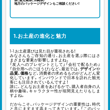
県、鹿児島県、沖縄県）
地方のパッケージデザインもご相談ください！
1.お土産の進化と魅力
1-1.お土産選びは見た目が重視される！
みなさんもご存知の通り、お土産を選ぶ際にはさ
まざまな要素が影響しますよね。
「友人へのプレゼントとして」「会社で配るため」
「自分用へのごほうび」など、最近では、
デザイン
や
品質、価格
など、消費者の求めるものがどんどん変
化しています。インバウンドで日本を訪れた観光
客にも注目されているんですよ！
誰に、どんなお土産をあげるかで、購入者自身の人
柄や趣味、キャラクター性が垣間見えたりもしま
すよね。
だからこそ、パッケージデザインの重要性は、時代
と共にますます高まってきています。「このパッ