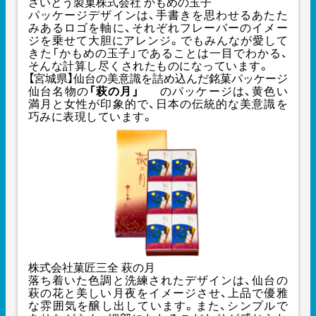
さいとう製菓株式会社 かもめの玉子
パッケージデザインは、手書きを思わせるあたた
みあるロゴを軸に、それぞれフレーバーのイメー
ジを乗せて大胆にアレンジ。でもみんなが愛して
きた「かもめの玉子」であることは一目でわかる、
そんな計算し尽くされたものになっています。
【宮城県】仙台の美意識を詰め込んだ銘菓パッケージ
仙台名物の
「萩の月」
のパッケージは、黄色い
満月と女性が印象的で、日本の伝統的な美意識を
巧みに表現しています。
株式会社菓匠三全 萩の月
落ち着いた色調と洗練されたデザインは、仙台の
萩の花と美しい月夜をイメージさせ、上品で優雅
な雰囲気を醸し出しています。また、シンプルで