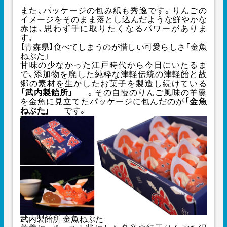
また、パッケージの包み紙も秀逸です。りんごの
イメージをそのまま落とし込んだような鮮やかな
赤は、思わず手に取りたくなるパワーがありま
す。
【青森県】食べてしまうのが惜しい可愛らしさ「金魚
ねぶた」
甘味の少なかった江戸時代から今日にいたるま
で、添加物を廃した純粋な津軽伝統の津軽飴と故
郷の素材を生かしたお菓子を製造し続けている
「武内製飴所」
。その自慢のりんご風味の羊羹
を金魚に見立てたパッケージに包んだのが
「金魚
ねぶた」
です。
武内製飴所 金魚ねぶた