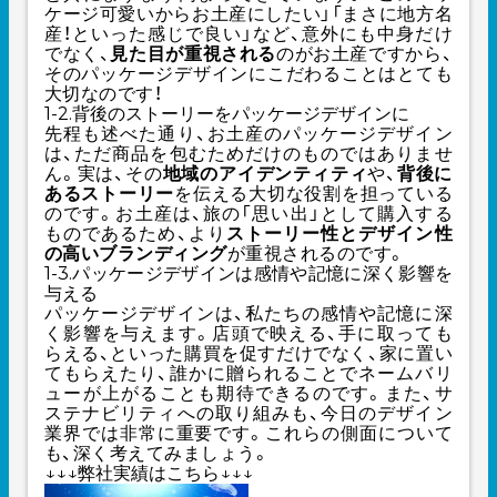
ケージ可愛いからお土産にしたい」「まさに地方名
産！といった感じで良い」など、意外にも中身だけ
でなく、
見た目が重視される
のがお土産ですから、
そのパッケージデザインにこだわることはとても
大切なのです！
1-2.背後のストーリーをパッケージデザインに
先程も述べた通り、お土産のパッケージデザイン
は、ただ商品を包むためだけのものではありませ
ん。実は、その
地域のアイデンティティ
や、
背後に
あるストーリー
を伝える大切な役割を担っている
のです。お土産は、旅の「思い出」として購入する
ものであるため、より
ストーリー性とデザイン性
の高いブランディング
が重視されるのです。
1-3.パッケージデザインは感情や記憶に深く影響を
与える
パッケージデザインは、私たちの感情や記憶に深
く影響を与えます。店頭で映える、手に取っても
らえる、といった購買を促すだけでなく、家に置い
てもらえたり、誰かに贈られることでネームバリ
ューが上がることも期待できるのです。また、サ
ステナビリティへの取り組みも、今日のデザイン
業界では非常に重要です。これらの側面について
も、深く考えてみましょう。
↓↓↓弊社実績はこちら↓↓↓