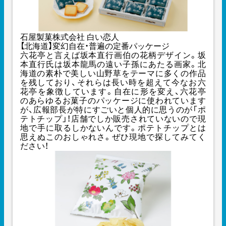
石屋製菓株式会社 白い恋人
【北海道】変幻自在・普遍の定番パッケージ
六花亭と言えば坂本直行画伯の花柄デザイン。坂
本直行氏は坂本龍馬の遠い子孫にあたる画家。北
海道の素朴で美しい山野草をテーマに多くの作品
を残しており、それらは長い時を超えて今なお六
花亭を象徴しています。自在に形を変え、六花亭
のあらゆるお菓子のパッケージに使われています
が、広報部長が特にすごいと個人的に思うのが「ポ
テトチップ」！店舗でしか販売されていないので現
地で手に取るしかないんです。ポテトチップとは
思えぬこのおしゃれさ。ぜひ現地で探してみてく
ださい！