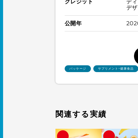
クレジット
ディ
デザ
公開年
20
パッケージ
サプリメント・健康食品
関連する実績