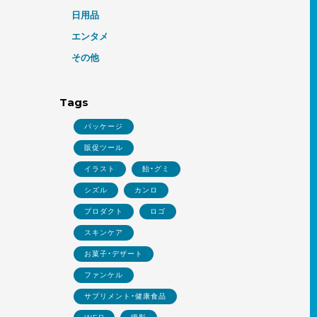
日用品
エンタメ
その他
Tags
パッケージ
販促ツール
イラスト
飴・グミ
シズル
カンロ
プロダクト
ロゴ
スキンケア
お菓子・デザート
ファンケル
サプリメント・健康食品