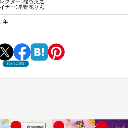
レクター：熊谷英之
イナー：星野花りん
20年
TOKYO通販